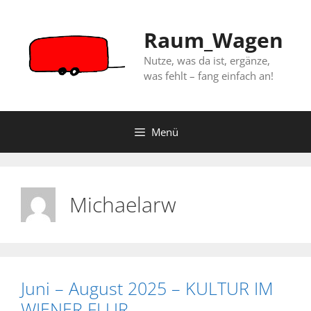
Zum
Inhalt
Raum_Wagen
springen
Nutze, was da ist, ergänze,
was fehlt – fang einfach an!
Menü
Michaelarw
Juni – August 2025 – KULTUR IM
WIENER FLUR