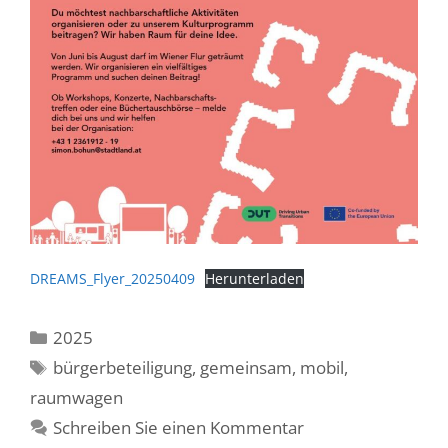
DREAMS_Flyer_20250409
Herunterladen
Kategorien
2025
Schlagwörter
bürgerbeteiligung
,
gemeinsam
,
mobil
,
raumwagen
Schreiben Sie einen Kommentar