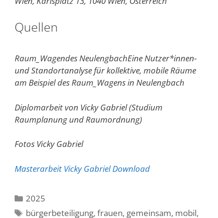
Wien, Karlsplatz 13, 1040 Wien, Österreich
Quellen
Raum_Wagendes Neulengbach
Eine Nutzer*innen-
und Standortanalyse für kollektive, mobile Räume
am Beispiel des Raum_Wagens in Neulengbach
Diplomarbeit von Vicky Gabriel (Studium
Raumplanung und Raumordnung)
Fotos Vicky Gabriel
Masterarbeit Vicky Gabriel Download
Kategorien
2025
Schlagwörter
bürgerbeteiligung
,
frauen
,
gemeinsam
,
mobil
,