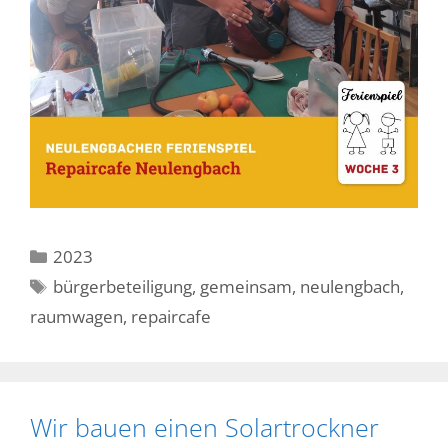
Kategorien
2023
Schlagwörter
bürgerbeteiligung
,
gemeinsam
,
neulengbach
,
raumwagen
,
repaircafe
Wir bauen einen Solartrockner