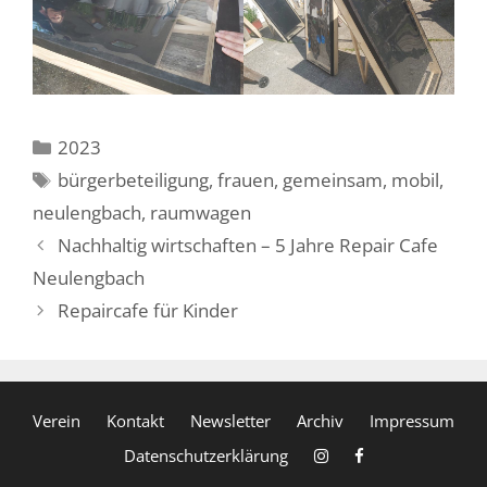
Kategorien
2023
Schlagwörter
bürgerbeteiligung
,
frauen
,
gemeinsam
,
mobil
,
neulengbach
,
raumwagen
Beitrags-
Nachhaltig wirtschaften – 5 Jahre Repair Cafe
Navigation
Neulengbach
Repaircafe für Kinder
Verein
Kontakt
Newsletter
Archiv
Impressum
Datenschutzerklärung