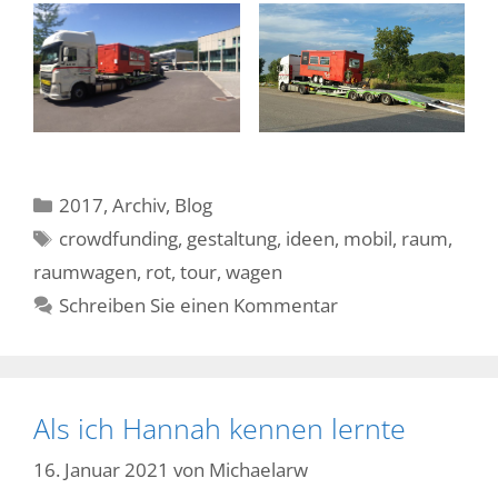
Kategorien
2017
,
Archiv
,
Blog
Schlagwörter
crowdfunding
,
gestaltung
,
ideen
,
mobil
,
raum
,
raumwagen
,
rot
,
tour
,
wagen
Schreiben Sie einen Kommentar
Als ich Hannah kennen lernte
16. Januar 2021
von
Michaelarw