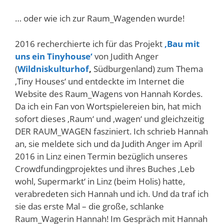
… oder wie ich zur Raum_Wagenden wurde!
2016 recherchierte ich für das Projekt
‚Bau mit
uns ein Tinyhouse‘
von Judith Anger
(
Wildniskulturhof
,
Südburgenland) zum Thema
‚Tiny Houses‘ und entdeckte im Internet die
Website des Raum_Wagens von Hannah Kordes.
Da ich ein Fan von Wortspielereien bin, hat mich
sofort dieses ‚Raum‘ und ‚wagen‘ und gleichzeitig
DER RAUM_WAGEN fasziniert. Ich schrieb Hannah
an, sie meldete sich und da Judith Anger im April
2016 in Linz einen Termin bezüglich unseres
Crowdfundingprojektes und ihres Buches ‚Leb
wohl, Supermarkt‘ in Linz (beim Holis) hatte,
verabredeten sich Hannah und ich. Und da traf ich
sie das erste Mal – die große, schlanke
Raum_Wagerin Hannah! Im Gespräch mit Hannah