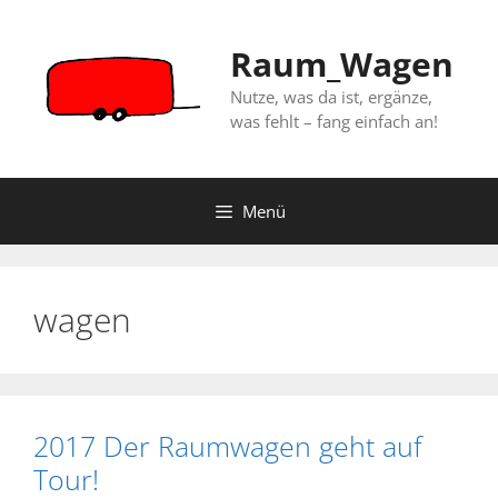
Zum
Inhalt
Raum_Wagen
springen
Nutze, was da ist, ergänze,
was fehlt – fang einfach an!
Menü
wagen
2017 Der Raumwagen geht auf
Tour!