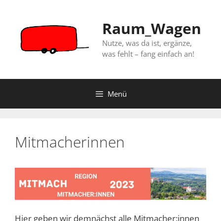
Zum
Inhalt
Raum_Wagen
springen
Nutze, was da ist, ergänze,
was fehlt – fang einfach an!
Menü
Mitmacherinnen
Hier geben wir demnächst alle Mitmacher:innen